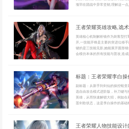
项羽在团战中异常坚韧,理解这一点,
王者荣耀英雄攻略,诡
英雄核心机制解析镜作为刺客型打野
开,一技能开锋是主要的突进位移手
键的是三技能见影,她能展开圆形镜
会模仿本体的所有技能与普攻,造成部
标题：王者荣耀李白操
副标题：从新手到剑仙的操控蜕变
选自由攻击模式进阶版，补刀键与
英雄，从而快速解锁大招，例如在
莲剑歌状态，这是李白操作的基础根
王者荣耀人物技能设计