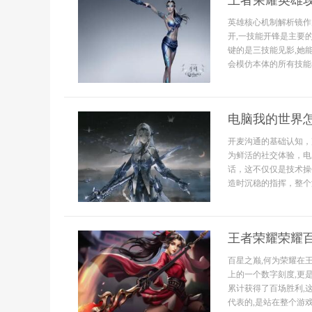
王者荣耀英雄
英雄核心机制解析镜作
开,一技能开锋是主要
键的是三技能见影,她
会模仿本体的所有技能与
电脑我的世界
开麦沟通的基础认知，
为鲜活的社交体验，电
话，这不仅仅是技术操
造时沉稳的指挥，整个
王者荣耀荣耀百
百星之巅,何为荣耀在
上的一个数字刻度,更
累计获得了百场胜利,
代表的,是站在整个游戏