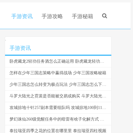
手游资讯
手游攻略
手游秘籍
.
手游资讯
卧虎藏龙2轻功任务酒怎么正确运用 卧虎藏龙轻功任务怎么做
怎样在少年三国志策略中赢得战场 少年三国攻略秘籍
少年三国志怎么转变为极点玩法 少年三国志怎么下武将
斗罗大陆光之霓裳是否能被交易或购买 斗罗大陆光之霓裳碎片怎么获得的
攻城掠地十针257副本需要组队吗 攻城掠地100到110级攻略
梦幻诛仙260级觉醒任务中的暗雷有啥子化解方式 梦幻诛仙260级觉醒怎么弄
泰拉瑞亚四季之花的位置在哪里里 泰拉瑞亚四柱视频