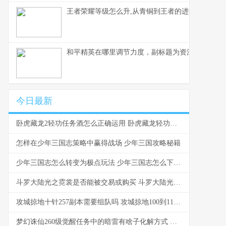
王者荣耀等级怎么升,从青铜到王者的进阶之路副标
和平精英在哪里调节力度，副标题为资深玩家分享
今日最新
卧虎藏龙2轻功任务酒怎么正确运用 卧虎藏龙轻功任务怎么做
怎样在少年三国志策略中赢得战场 少年三国攻略秘籍
少年三国志怎么转变为极点玩法 少年三国志怎么下武将
斗罗大陆光之霓裳是否能被交易或购买 斗罗大陆光之霓裳碎片怎么获得的
攻城掠地十针257副本需要组队吗 攻城掠地100到110级攻略
梦幻诛仙260级觉醒任务中的暗雷有啥子化解方式 梦幻诛仙260级觉醒怎么弄