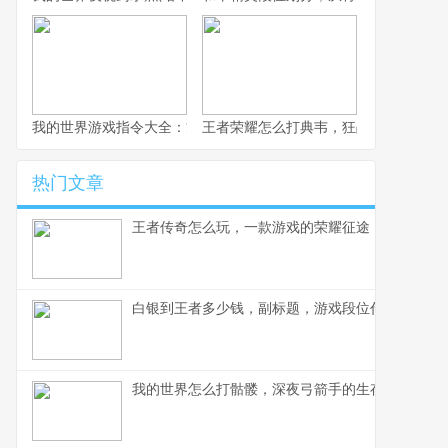
我的世界游戏指令大全：方块世界的代码艺术
王者荣耀怎么打典韦，狂战士的克制之
热门文章
王者传奇怎么玩，一款游戏的荣耀征途
白银到王者多少钱，副标题，游戏段位代练市场的
我的世界怎么打骷髅，深夜弓箭手的生存指南