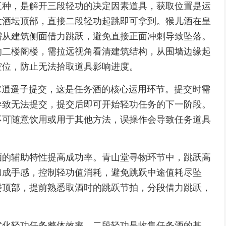
三种，是解开三段轻功的决定因素道具，获取位置是运
大酒坛顶部，直接二段轻功起跳即可拿到。猴儿酒在皇
需从建筑侧面借力跳跃，避免直接正面冲刺导致坠落。
的二楼阁楼，需拉远视角看清建筑结构，从围墙边缘起
空位，防止无法拾取道具影响进度。
C逍遥子提交，这是任务酒的核心运用环节。提交时需
导致无法提交，提交后即可开始轻功任务的下一阶段。
不可随意饮用或用于其他方法，误操作会导致任务道具
酒的辅助特性提高成功率。青山堂寻物环节中，跳跃高
加成手感，控制轻功值消耗，避免跳跃中途值耗尽坠
楼顶部，提前熟悉取酒时的跳跃节拍，分段借力跳跃，
优化轻功任务整体效率。二段轻功是收集任务酒的基