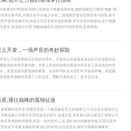
攻略,诡术之刃镜的领域掌控指南
为刺客型打野英雄,其核心机制在于镜像协同作战,她的技能设计围绕“镜象”展
的突进位移手段,并能在命中后减少冷却,二技能裂空提供范围伤害与回复,最关
能展开圆形镜像空间,制造出完全复制本体的镜像,并与本体对称移动,这个镜像
普攻,造成部分伤害,理解镜像的生成规则与协同逻辑,是掌握镜...
怎么开麦，一场声音的奇妙探险
声音让方块世界鲜活在我的世界中，开麦说话意味着将虚拟的方块冒险转化
脑版我的世界开麦功能，本质上是借助游戏内置或外部语音工具实现实时对
作，更是连接玩家情感的桥梁，当你听到队友在挖矿时兴奋的呼喊，或是建
游戏世界便瞬间充满了人的温度，理解开麦的意义，是开启这场...
星,通往巅峰的孤独征途
王者荣耀的世界里,荣耀百星是一个极具象征意义的巅峰,它不仅仅是王者段位之
是无数玩家心中那片可望而难及的星空,达成百星,意味着玩家在最强王者段位中
这绝非简单的时间堆积,而是一场对技术,心态,团队协作的极致考验,百星玩家所
竞技金字塔最尖端的群体,他们的对局,往往是意识,操作与策略的巅峰对...