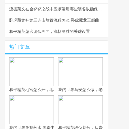
流德莱文在金铲铲之战中应该运用哪些装备以确保胜利 德莱文金铲铲阵容s1
卧虎藏龙神龙三连击放置流程怎么 卧虎藏龙三部曲
和平精英怎么调低画面，流畅制胜的关键设置
热门文章
和平精英地宫怎么开，地下迷城的探险指南
我的世界马安怎么做，老玩家教你获得
我的世界夜视药水,黑暗中的黄金钥匙,副标题,从酿造到探险的完整
和平精英段位划分，从青铜到战神的血