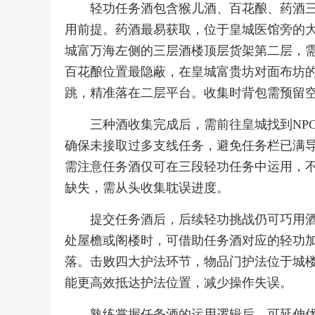
轻功任务酒包含猴儿酒、百花酿、药酒
用前提。药酒最易获取，位于皇城医馆旁的
城富万海左侧的三层酒楼顶层货架第二层，
百花酿位置最隐蔽，在皇城富贵坊对面布坊
跳，精准落在二层平台。收集时背包需预留
三种酒收集完成后，需前往皇城找到NP
确保未接取过多支线任务，避免任务栏已满
需注意任务酒仅可在三段轻功任务中运用，
缺失，需从头收集耽误进度。
提交任务酒后，后续轻功挑战仍可巧用
处屋檐或阁楼时，可借助任务酒对应的轻功
落。击败四大护法环节，物品门护法位于城
能更高效抵达护法位置，减少操作失误。
熟练掌握任务酒的运用逻辑后，可延伸