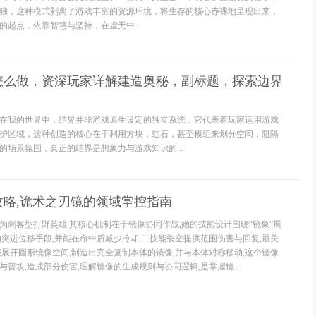
独，这种模式剥离了游戏丰富的资源环境，将生存的核心赤裸地呈现出来，
的起点，依靠智慧与坚持，在虚无中...
怎么做，资深玩家详解建造奥秘，副标题，探索边界
在我的世界中，结界并非游戏原生设定的独立系统，它代表着玩家运用游戏
护区域，这种创造的核心在于利用方块，红石，甚至模组来划分空间，阻隔
的场景氛围，真正的结界是想象力与游戏知识的...
攻略,诡术之刃镜的领域掌控指南
为刺客型打野英雄,其核心机制在于镜像协同作战,她的技能设计围绕“镜象”展
的突进位移手段,并能在命中后减少冷却,二技能裂空提供范围伤害与回复,最关
能展开圆形镜像空间,制造出完全复制本体的镜像,并与本体对称移动,这个镜像
普攻,造成部分伤害,理解镜像的生成规则与协同逻辑,是掌握镜...