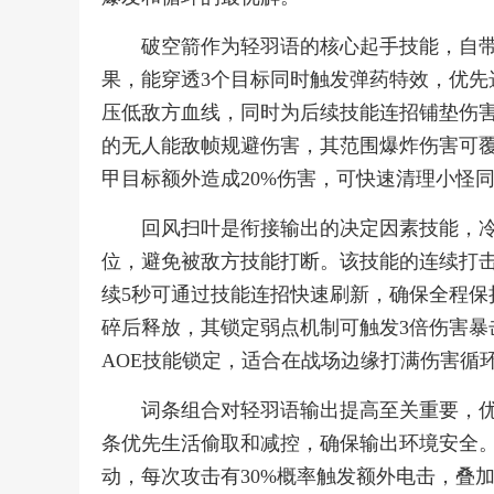
破空箭作为轻羽语的核心起手技能，自带
果，能穿透3个目标同时触发弹药特效，优先
压低敌方血线，同时为后续技能连招铺垫伤
的无人能敌帧规避伤害，其范围爆炸伤害可覆
甲目标额外造成20%伤害，可快速清理小怪同
回风扫叶是衔接输出的决定因素技能，冷
位，避免被敌方技能打断。该技能的连续打击效
续5秒可通过技能连招快速刷新，确保全程保
碎后释放，其锁定弱点机制可触发3倍伤害暴
AOE技能锁定，适合在战场边缘打满伤害循
词条组合对轻羽语输出提高至关重要，
条优先生活偷取和减控，确保输出环境安全
动，每次攻击有30%概率触发额外电击，叠