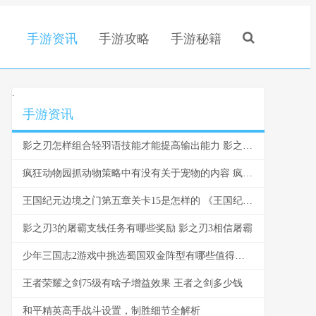
手游资讯
手游攻略
手游秘籍
.
手游资讯
影之刃怎样组合轻羽语技能才能提高输出能力 影之刃怎么配技能
疯狂动物园抓动物策略中有没有关于宠物的内容 疯狂动物园抓稀有动物
王国纪元边境之门第五章关卡15是怎样的 《王国纪元》边境之门8-2
影之刃3的屠霸支线任务有哪些奖励 影之刃3相信屠霸
少年三国志2游戏中挑选蜀国双金阵型有哪些值得注意的要素 少年三国志2游戏视频
王者荣耀之剑75级有啥子增益效果 王者之剑多少钱
和平精英高手战斗设置，制胜细节全解析