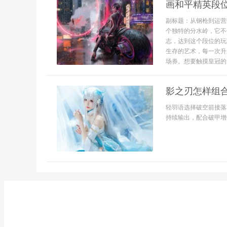
画和平精英段
副标题：从钢枪到运营
个独特的分水岭，它不
志，达到这个段位的玩
生存的艺术，每一次升
场券。想要触摸皇冠的门
影之刃怎样组
轻羽语选择破空箭接落
持续输出，配合破甲增