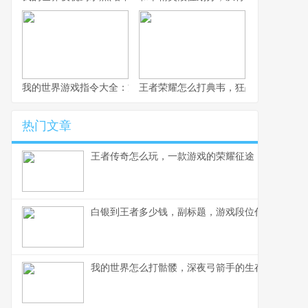
我的世界游戏指令大全：方块世界的代码艺术
王者荣耀怎么打典韦，狂战士的克制之
热门文章
王者传奇怎么玩，一款游戏的荣耀征途
白银到王者多少钱，副标题，游戏段位代练市场的
我的世界怎么打骷髅，深夜弓箭手的生存指南