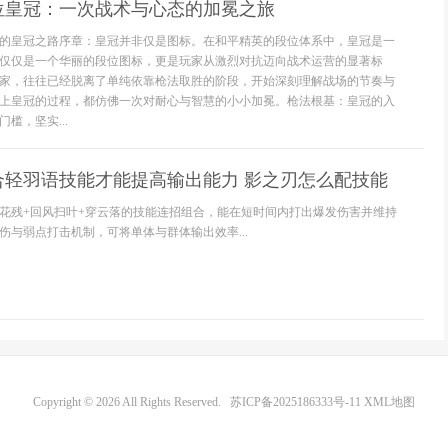
位皇冠：一次战术与心态的加冕之旅
的皇冠之路序章：皇冠并非仅是图标。在和平精英的段位体系中，皇冠是一
仅仅是一个华丽的段位图标，更是玩家从激烈对抗迈向战术运营的显著标
家，往往已经脱离了单纯依靠枪法取胜的阶段，开始深刻理解战场的节奏与
上皇冠的过程，都仿佛一次对耐心与智慧的小小加冕。枪法根基：皇冠的入
槛，坚实...
合轻羽语技能才能提高输出能力 影之刃怎么配技能
花残+回风扫叶+穿云落的技能连招组合，能在短时间内打出爆发伤害并维持
伤与弱点打击机制，可将单体与群体输出效率...
Copyright © 2026 All Rights Reserved.
苏ICP备2025186333号-11
XML地图