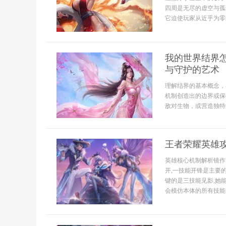
四周是无尽的虚空与孤
它迫使玩家从近乎为零
我的世界结界
与守护的艺术
理解结界的基本概念，
机制创造出的边界或保
敌对生物，或营造独特
王者荣耀英雄
英雄核心机制解析镜作
开,一技能开锋是主要
键的是三技能见影,她
会模仿本体的所有技能与