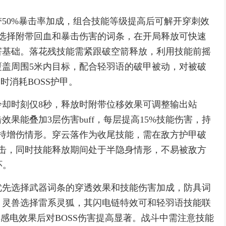
50%暴击率加成，组合技能等级提高后可解开穿刺效
选择附带回血和暴击伤害的词条，在开局释放可快速
害基础。落花残技能需紧跟破空箭释放，利用技能前摇
盖周围5米内目标，配合轻羽语的破甲被动，对被破
时消耗BOSS护甲。
却时刻仅8秒，释放时附带位移效果可调整输出站
果能叠加3层伤害buff，每层提高15%技能伤害，持
持增伤情形。穿云落作为收尾技能，需在敌方护甲破
击，同时技能释放期间处于半隐身情形，不易被敌方
环。
优先选择武器词条的穿透效果和技能伤害加成，防具词
。灵兽选择雷系灵狐，其闪电链特效可和轻羽语技能联
加感电效果后对BOSS伤害提高显著。战斗中需注意技能