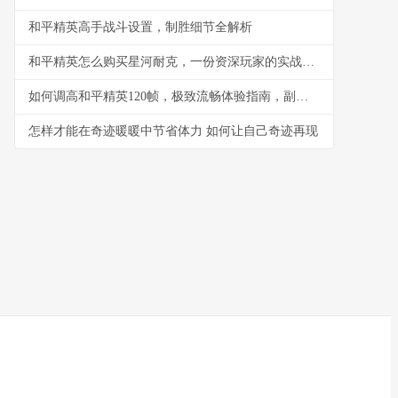
和平精英高手战斗设置，制胜细节全解析
和平精英怎么购买星河耐克，一份资深玩家的实战指南，副标题，星河漫步实战穿搭获取全解析
如何调高和平精英120帧，极致流畅体验指南，副标题，资深玩家实战设置全解析
怎样才能在奇迹暖暖中节省体力 如何让自己奇迹再现