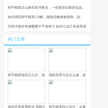
和平精英怎么购买星河耐克，一份资深玩家的实战指南，副标题，星河漫步实战穿搭获取全解析
如何调高和平精英120帧，极致流畅体验指南，副标题，资深玩家实战设置全解析
怎样才能在奇迹暖暖中节省体力 如何让自己奇迹再现
热门文章
和平精英地宫怎么开，地下迷城的探险指南
我的世界马安怎么做，老玩家教你获得
我的世界夜视药水,黑暗中的黄金钥匙,副标题,从酿造到探险的完整
和平精英段位划分，从青铜到战神的血