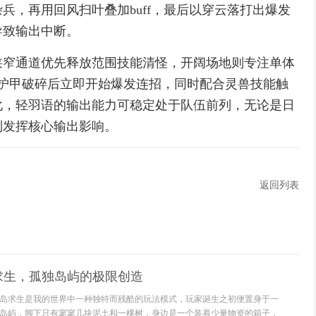
兵，再用回风扫叶叠加buff，最后以穿云落打出爆发
导致输出中断。
狭窄通道优先释放范围技能清怪，开阔场地则专注单体
待护甲破碎后立即开始爆发连招，同时配合灵兽技能触
化，轻羽语的输出能力可稳定处于队伍前列，无论是日
制发挥核心输出影响。
返回列表
求生，孤独岛屿的极限创造
岛求生是我的世界中一种独特而残酷的玩法模式，玩家诞生之初便置身于一
岛屿，脚下只有寥寥几块泥土和一棵树，身边是一个装着少量物资的箱子，