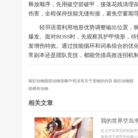
释放顺序，先用破空箭破甲，接落花残清理杂
伤害，全程保持技能无缝衔接，避免空窗期
轻羽语需利用地形优势调整输出位置，
爆发。面对BOSS时，先观察其护甲情形，
发增伤特效。通过技能循环和词条组合的优
常副本还是团队竞技，都能凭借高效连招机
疯狂动物园抓动物策略中有没有关于宠物的内容 疯狂动物园
抓稀有动物
相关文章
我的世界空岛
定义空岛求生的初始空
座悬浮于虚空中的极小