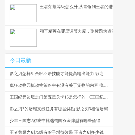
王者荣耀等级怎么升,从青铜到王者的进阶之路副标
和平精英在哪里调节力度，副标题为资深玩家分享
今日最新
影之刃怎样组合轻羽语技能才能提高输出能力 影之刃怎么配技能
疯狂动物园抓动物策略中有没有关于宠物的内容 疯狂动物园抓稀有动物
王国纪元边境之门第五章关卡15是怎样的 《王国纪元》边境之门8-2
影之刃3的屠霸支线任务有哪些奖励 影之刃3相信屠霸
少年三国志2游戏中挑选蜀国双金阵型有哪些值得注意的要素 少年三国志2游戏视频
王者荣耀之剑75级有啥子增益效果 王者之剑多少钱