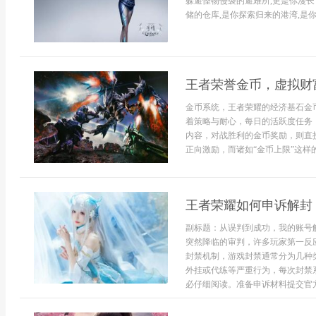
躲避怪物侵袭的避难所,更是你漫长
储的仓库,是你探索归来的港湾,是你创
王者荣誉金币，虚拟财
金币系统，王者荣耀的经济基石金
着策略与耐心，每日的活跃度任务
内容，对战胜利的金币奖励，则直
正向激励，而诸如“金币上限”这样
王者荣耀如何申诉解封
副标题：从误判到成功，我的账号
突然降临的审判，许多玩家第一反
封禁机制，游戏封禁通常分为几种
外挂或代练等严重行为，每次封禁
必仔细阅读。准备申诉材料提交官方