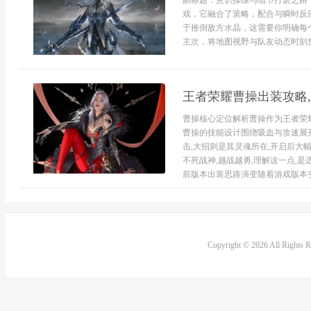
副标题：意识操练与细节打磨之路
戏，它融合了策略，配合与瞬时反
于推倒敌方水晶，这需要你明确每
主次，将地图视野与队友动态时刻放
王者荣耀曹操出装攻略
曹操核心定位解析曹操作为王者荣
曹操的技能设计围绕吸血与攻速展
击,大招则是其灵魂所在,开启后大
不死战神,越战越勇,理解这一点,
前版本出装思路演变随着游戏版本变.
Copyright © 2026 All Rights