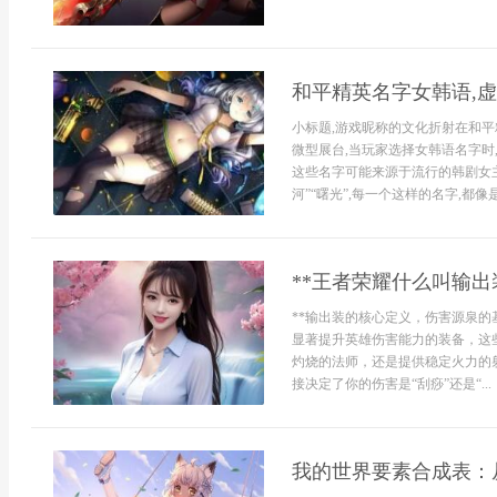
和平精英名字女韩语,
小标题,游戏昵称的文化折射在和平
微型展台,当玩家选择女韩语名字时
这些名字可能来源于流行的韩剧女主角
河”“曙光”,每一个这样的名字,都
**王者荣耀什么叫输出
**输出装的核心定义，伤害源泉的
显著提升英雄伤害能力的装备，这
灼烧的法师，还是提供稳定火力的
接决定了你的伤害是“刮痧”还是“...
我的世界要素合成表：