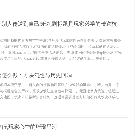
把别人传送到自己身边,副标题是玩家必学的传送核
浩瀚的我的世界方块世界中,能够将其他玩家瞬间召唤到身旁,无疑是掌握服务
这一操作的核心依赖于游戏内的传送指令,这个指令如同一位沉默的传送法师,只
对于资深玩家而言,理解其基本语法是第一步,最常用的指令便是tp指令,它的完
传送至目的地玩家身边,或者直接传送到一组精确的坐标上,掌握这...
台怎么做：方块幻想与历史回响
虚拟构建沉思一、断头台的虚拟构建基础在游戏我的世界中，断头台并非原
与模组结合的产物，原版游戏注重创造与探索，并无直接暴力装置，但通过
义地图，玩家可模拟断头台结构，这通常需要基础方块如石砖或铁块构成框...
行,玩家心中的璀璨星河