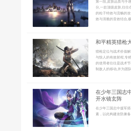
第一段,皮肤品质与手
分,一款顶级皮肤,往
的粒子特效与流畅的攻
效与清脆的音效结合,极
和平精英猎枪
猎枪定位与战术价值解
与惊人的有效射程,专
的使用者往往是战术节
制敌人的移动,并为团队
在少年三国志
开水镜玄阵
在少年三国志中援军搭
素，以此构建攻防兼备