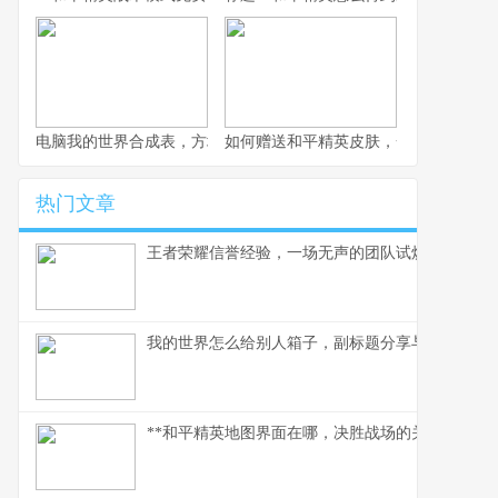
电脑我的世界合成表，方块世界的创造密码
如何赠送和平精英皮肤，一份心意与战
热门文章
王者荣耀信誉经验，一场无声的团队试炼
我的世界怎么给别人箱子，副标题分享与守护的方
**和平精英地图界面在哪，决胜战场的关键枢纽**