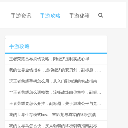
手游资讯
手游攻略
手游秘籍
.
手游攻略
王者荣耀吕布刷钱攻略，附经济压制实战心得
我的世界金钱指令，虚拟经济的双刃剑，副标题，财富与风险的平衡之道
玩王者荣耀手柄怎么用，从入门到精通的实战指南
**王者荣耀怎么调帧数，流畅战场由你掌控，副标题，资深玩家帧数调优全指南**
王者荣耀要怎么开挂，副标题，关于游戏公平与竞技精神的思考
我的世界生存模式boss，末影龙与凋零的终极挑战
我的世界马怎么快，疾风驰骋的终极驯骑指南副标题，迅捷坐骑培育与驾驭全解析