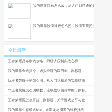
我的世界红石怎么放，从入门到精通的奇妙之旅
我的世界沙漠神殿怎么挖，沙漠宝藏挖掘全攻略
今日最新
王者荣耀吕布刷钱攻略，附经济压制实战心得
我的世界金钱指令，虚拟经济的双刃剑，副标题，财富与风险的平衡之道
玩王者荣耀手柄怎么用，从入门到精通的实战指南
**王者荣耀怎么调帧数，流畅战场由你掌控，副标题，资深玩家帧数调优全指南**
王者荣耀要怎么开挂，副标题，关于游戏公平与竞技精神的思考
我的世界生存模式boss，末影龙与凋零的终极挑战