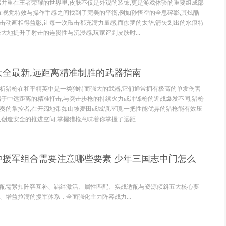
感并重在王者荣耀的世界里,皮肤不仅是外观的装饰,更是游戏体验的重要组成部
往在视觉特效与操作手感之间找到了完美的平衡,例如孙悟空的全息碎影,其炫酷
击动画相得益彰,让每一次敲击都充满力量感,而伽罗的太华,箭矢划出的水痕特
大地提升了射击的连贯性与沉浸感,玩家评判皮肤时...
大全最新,远距离精准制胜的武器指南
析猎枪在和平精英中是一类独特而强大的武器,它们通常拥有极高的单发伤害
精于中远距离的精准打击,与突击步枪的持续火力或冲锋枪的近战爆发不同,猎枪
奏的掌控者,在开阔地带如山坡麦田或城镇屋顶,一把性能优异的猎枪能有效压
创造安全的推进空间,掌握猎枪意味着你掌握了远距...
中援军组合需要注意哪些要素 少年三国志中门怎么
配需紧扣阵容互补、羁绊激活、属性匹配、实战适配与资源倾斜五大核心要
、增益拉满的援军体系，全面强化主力阵容战力...