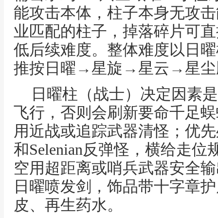
能攻击本体，柱子本身无攻击
业匹配的柱子，掉落碎片可直
低后续难度。整体难度以日曜
推按日曜→星旋→星云→星尘
日曜柱（战士）决定因素是
飞行，否则会刷新要命千足蜈
用近战或追踪武器清怪；优先处理
和Selenian反弹怪，横给
空用超距离或哨兵武器安全输
日曜喷发剑，饰品带十字章护
皮、再生药水。