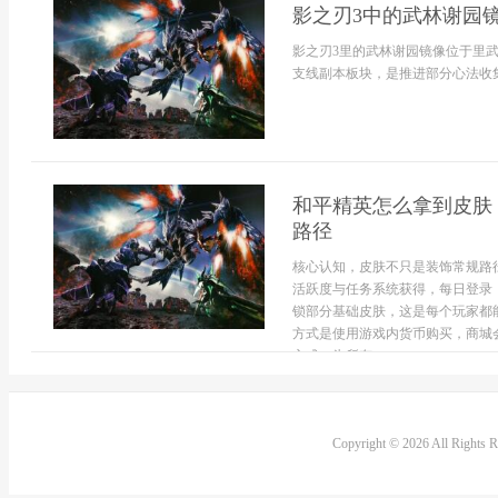
影之刃3中的武林谢园镜
影之刃3里的武林谢园镜像位于里
支线副本板块，是推进部分心法收集
和平精英怎么拿到皮肤
路径
核心认知，皮肤不只是装饰常规路
活跃度与任务系统获得，每日登录
锁部分基础皮肤，这是每个玩家都
方式是使用游戏内货币购买，商城
方式，为所有...
Copyright © 2026 All Rights