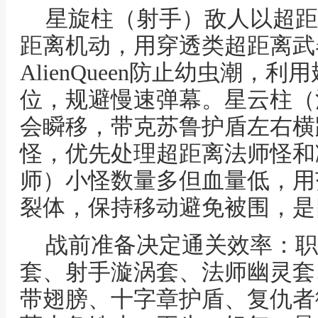
星旋柱（射手）敌人以超距
距离机动，用穿透类超距离武
AlienQueen防止幼虫潮，
位，规避慢速弹幕。星云柱（
会瞬移，带克苏鲁护盾左右横
怪，优先处理超距离法师怪和
师）小怪数量多但血量低，用
裂体，保持移动避免被围，是
战前准备决定通关效率：职
套、射手漩涡套、法师幽灵套
带翅膀、十字章护盾、复仇者