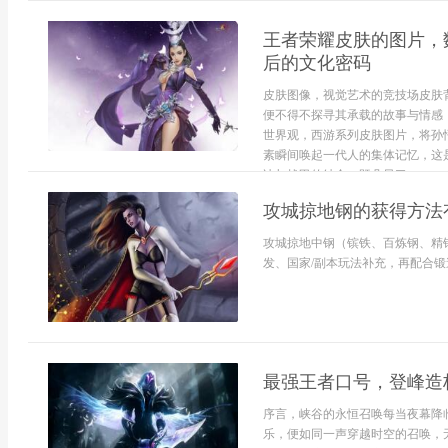
王者荣耀皮肤的图片，
后的文化密码
皮肤图像，视觉艺术的竞技场皮肤
便不得不探寻其承载的故事与情感
世界观，西游系列皮肤图片，将孙
素瞬间唤起一代人的集体记忆，这
冰与战甲的结合，既凸显了...
攻城掠地钢的获得方法
攻城掠地中钢（镔铁、百炼钢、精
发、国家/副本玩法补充，再配合锻
最强王者口号，登峰造
序言，峡谷的永恒召唤每当夜幕降
乐，便如同一声穿越时空的召唤，