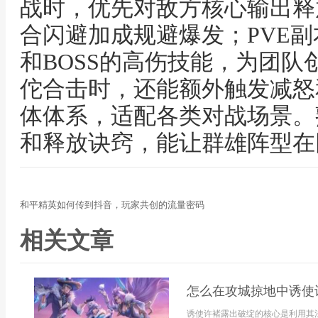
战时，优先对敌方核心输出释
合闪避加成规避爆发；PVE
和BOSS的高伤技能，为团
佗合击时，还能额外触发减怒
体体系，适配各类对战场景。
和释放诀窍，能让群雄阵型在
和平精英如何传到抖音，玩家共创的流量密码
相关文章
怎么在攻城掠地中诱使
诱使许褚露出破绽的核心是利用其