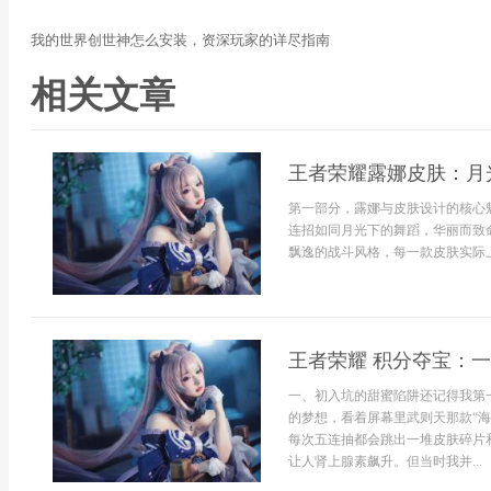
我的世界创世神怎么安装，资深玩家的详尽指南
相关文章
王者荣耀露娜皮肤：月
第一部分，露娜与皮肤设计的核心
连招如同月光下的舞蹈，华丽而致
飘逸的战斗风格，每一款皮肤实际上
王者荣耀 积分夺宝：
一、初入坑的甜蜜陷阱还记得我第
的梦想，看着屏幕里武则天那款“
每次五连抽都会跳出一堆皮肤碎片
让人肾上腺素飙升。但当时我并...