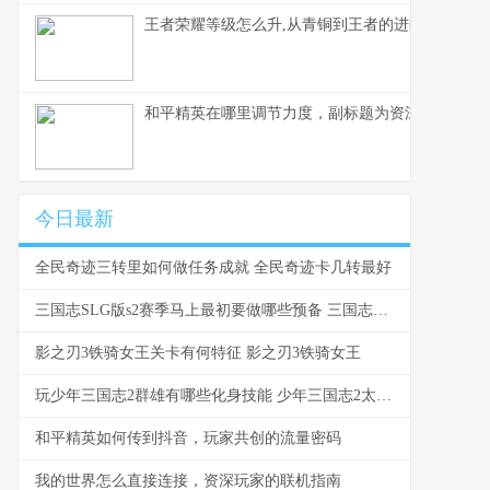
王者荣耀等级怎么升,从青铜到王者的进阶之路副标
和平精英在哪里调节力度，副标题为资深玩家分享
今日最新
全民奇迹三转里如何做任务成就 全民奇迹卡几转最好
三国志SLG版s2赛季马上最初要做哪些预备 三国志战略版s2赛季攻略最新
影之刃3铁骑女王关卡有何特征 影之刃3铁骑女王
玩少年三国志2群雄有哪些化身技能 少年三国志2太烧钱了
和平精英如何传到抖音，玩家共创的流量密码
我的世界怎么直接连接，资深玩家的联机指南