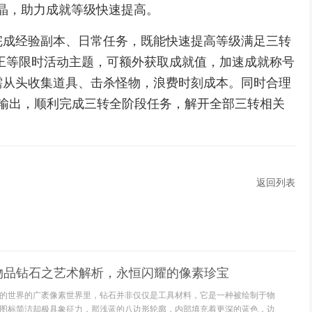
0魔晶，助力成就等级快速提高。
完成经验副本、日常任务，既能快速提高等级满足三转
王等限时活动主题，可额外获取成就值，加速成就称号
需从头收集道具、击杀怪物，浪费时刻成本。同时合理
定输出，顺利完成三转全阶段任务，解开全部三转相关
返回列表
物品钻石之艺术解析，永恒闪耀的像素珍宝
的世界的广袤像素世界里，钻石并非仅仅是工具材料，它是一种被绘制于物
图标简洁却极具象征力，那浅蓝的八边形轮廓，内部填充着更深的蓝色，边