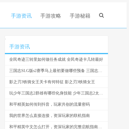
手游资讯
手游攻略
手游秘籍
.
手游资讯
全民奇迹三转里如何做任务成就 全民奇迹卡几转最好
三国志SLG版s2赛季马上最初要做哪些预备 三国志战略版s2赛季攻略最新
影之刃3铁骑女王关卡有何特征 影之刃3铁骑女王
玩少年三国志2群雄有哪些化身技能 少年三国志2太烧钱了
和平精英如何传到抖音，玩家共创的流量密码
我的世界怎么直接连接，资深玩家的联机指南
和平精英中文怎么打开，资深玩家的完整启航指南，副标题，从下载到实战的详尽教程