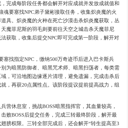
就，完成每阶段任务都会解开对应成就并发放成就值和
往狼魂要塞找NPC弟子黛彬接取任务，收集炽炎魔的火
样道具。炽炎魔的火种在死亡沙漠击杀炽炎魔获取，丛
，天魔菲尼斯的羽毛则要前往天空之城击杀天魔菲尼
法获取，收集后提交NPC即可完成第一阶段，解开对
要塞找指定NPC，缴纳500万奇迹币后进入巴卡斯兵
分别为暗黑防御者、暗黑咒术师、暗黑扫荡者，每类需
同区域，可沿地图边缘逐片清理，避免遗漏，完成击杀后
就，再获20点属性点。该阶段提议提前提高战力，组
兵营休息室，挑战BOSS暗黑指挥官，其血量较高，
击败BOSS后提交任务，完成三转最终阶段，解开最
代翅膀权限。三转全部完成后，还会解开“转生提高至3