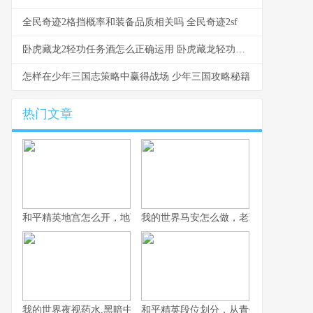
全民奇迹2格挡概率和装备品质相关吗 全民奇迹2sf
卧虎藏龙2轻功任务酒怎么正确运用 卧虎藏龙轻功任务怎么做
怎样在少年三国志策略中赢得战场 少年三国攻略秘籍
热门文章
和平精英地宫怎么开，地下迷城的探险指南
我的世界马安怎么做，老玩家教你获得
我的世界夜视药水,黑暗中的黄金钥匙,副标题,从酿造到探险的完整
和平精英段位划分，从青铜到战神的血