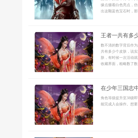
缘点缀着白色亮点，仿
出这颗蓝色宝石时，那清
王者一共有多
数不清的数字背后作为
共有多少个皮肤，说实
肤，有时候一次活动就
收藏界面，粗略数了数
在少年三国志
角色等级提升至38级
能完成入会操作。想要