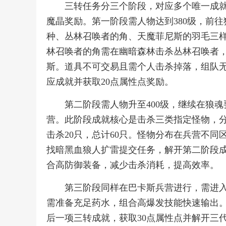
三转任务分三个阶段，对应多个唯一成
魔晶奖励。第一阶段需人物达到380级，前
种、丛林召唤者的角、天魔菲尼斯的羽毛三
林召唤者的角需在幽暗森林击杀丛林召唤者
斯。道具不可交易且需个人击杀掉落，组队无
应成就并获取20点属性点奖励。
第二阶段需人物升至400级，继续在狼魂
营。此阶段成就核心是击杀三类指定怪物，
击杀20只，总计60只。怪物分布在兵营不
找暗黑血狼人扩雷提交任务，解开第二阶段成
合高防御装备，减少击杀消耗，提高效率。
第三阶段同样在巴卡斯兵营进行，需进入
需准备充足药水，组合高爆发技能快速输出。
后一项三转成就，获取30点属性点并解开三