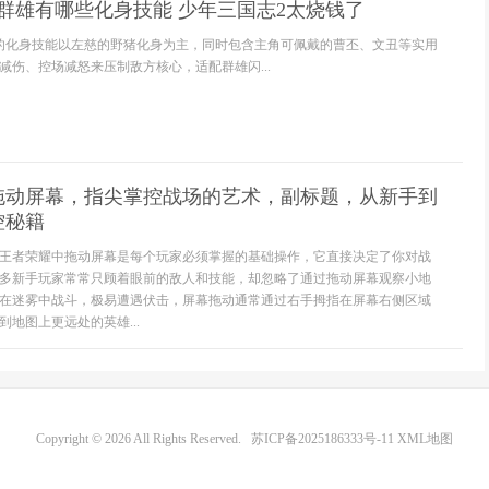
群雄有哪些化身技能 少年三国志2太烧钱了
的化身技能以左慈的野猪化身为主，同时包含主角可佩戴的曹丕、文丑等实用
减伤、控场减怒来压制敌方核心，适配群雄闪...
拖动屏幕，指尖掌控战场的艺术，副标题，从新手到
控秘籍
王者荣耀中拖动屏幕是每个玩家必须掌握的基础操作，它直接决定了你对战
多新手玩家常常只顾着眼前的敌人和技能，却忽略了通过拖动屏幕观察小地
在迷雾中战斗，极易遭遇伏击，屏幕拖动通常通过右手拇指在屏幕右侧区域
地图上更远处的英雄...
Copyright © 2026 All Rights Reserved.
苏ICP备2025186333号-11
XML地图