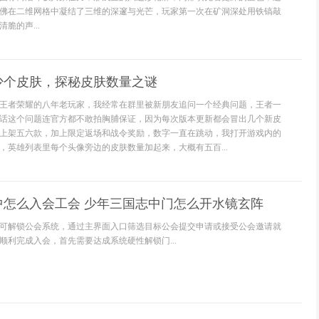
佛在二维网格中凝结了三维的深邃与光芒，玩家第一次在矿洞深处用铁镐敲
脆的声...
少个皮肤，探秘皮肤数量之谜
王者荣耀的八年老玩家，我经常在群里被新朋友追问一个经典问题，王者一
话这个问题连官方都不敢拍胸脯保证，因为每次版本更新都会冒出几个新皮
上架五六款，加上限定返场和战令奖励，数字一直在跳动，我打开游戏内的
，英雄列表里每个头像旁边的皮肤数量加起来，大概有五百...
中怎么入会工会 少年三国志中门怎么开水镜玄阵
即可解锁公会系统，通过主界面入口筛选目标公会提交申请或接受公会邀请就
顺利完成入会，首先需要达成系统硬性解锁门...