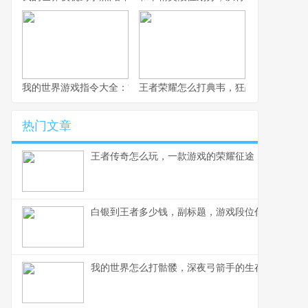
我的世界游戏指令大全：方块世界的代码艺术
王者荣耀怎么打典韦，狂战士的克制之
热门文章
王者传奇怎么玩，一款游戏的荣耀征途
白银到王者多少钱，副标题，游戏段位代练市场的
我的世界怎么打骷髅，深夜弓箭手的生存指南