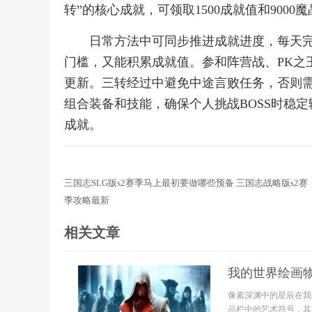
转”的核心成就，可领取1500成就值和900
日常方法中可同步推进成就进度，每天
门槛，又能积累成就值。参和阵营战、PK之
更新。三转经过中避免中途言败任务，否则
组合装备和技能，确保个人挑战BOSS时稳
成就。
三国志SLG版s2赛季马上最初要做哪些预备 三国志战略版s2赛
季攻略最新
相关文章
我的世界绘画
像素深渊中的星辰在我
品栏中的艺术符号，其