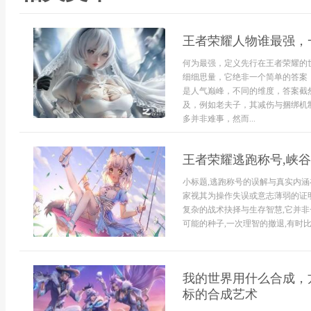
王者荣耀人物谁最强，
何为最强，定义先行在王者荣耀的
细细思量，它绝非一个简单的答案
是人气巅峰，不同的维度，答案截
及，例如老夫子，其减伤与捆绑机
多并非难事，然而...
王者荣耀逃跑称号,峡
小标题,逃跑称号的误解与真实内涵
家视其为操作失误或意志薄弱的证明
复杂的战术抉择与生存智慧,它并非
可能的种子,一次理智的撤退,有时比
我的世界用什么合成，
标的合成艺术