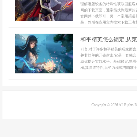
理解港版设备的特殊性获取国服客
网的下载页面，通常能找到最新的
官网并下载即可，另一个常用渠道
装，然后在应用宝内搜索下载王者荣
和平精英怎么锁定,从
引言,对于许多和平精英的玩家而言
并非简单的开镜射击,它是一套融合
助你提升实战水平。基础锁定,熟
械,其弹道特性,后坐力模式与瞄准手感
Copyright © 2026 All Rights