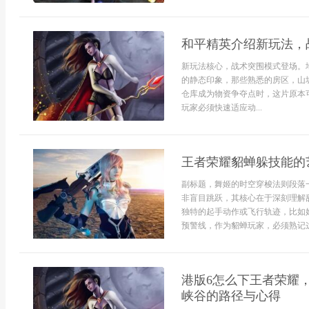
和平精英介绍新玩法，
新玩法核心，战术突围模式登场。
的静态印象，那些熟悉的房区，山
仓库成为物资争夺点时，这片原本
玩家必须快速适应动...
王者荣耀貂蝉躲技能的
副标题，舞姬的时空穿梭法则段落
非盲目跳跃，其核心在于深刻理解
独特的起手动作或飞行轨迹，比如
预警线，作为貂蝉玩家，必须熟记这
港版6怎么下王者荣耀
峡谷的路径与心得