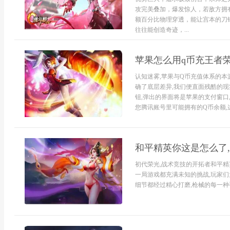
攻完美叠加，爆发惊人，若敌方拥
额百分比物理穿透，能让宫本的刀
往往能创造奇迹，...
苹果怎么用q币充王者
认知迷雾,苹果与Q币充值体系的本
确了底层差异,我们便直面残酷的现实困
钮,弹出的界面将是苹果的支付窗口
您腾讯账号里可能拥有的Q币余额,这是因
和平精英你这是怎么了
初代荣光,战术竞技的开拓者和平精
一局游戏都充满未知的挑战,玩家们
细节都经过精心打磨,枪械的每一种手