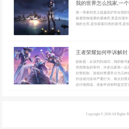
我的世界怎么找家,一
第一章家的意义超越庇护所在我的
躲避怪物侵袭的避难所,更是你漫长
储的仓库,是你探索归来的港湾,是你创
王者荣耀如何申诉解封
副标题：从误判到成功，我的账号
突然降临的审判，许多玩家第一反
封禁机制，游戏封禁通常分为几种
外挂或代练等严重行为，每次封禁
必仔细阅读。准备申诉材料提交官方
Copyright © 2026 All Rights