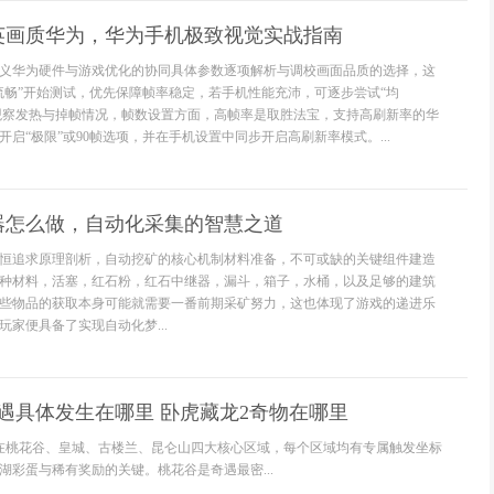
英画质华为，华为手机极致视觉实战指南
义华为硬件与游戏优化的协同具体参数逐项解析与调校画面品质的选择，这
流畅”开始测试，优先保障帧率稳定，若手机性能充沛，可逐步尝试“均
必观察发热与掉帧情况，帧数设置方面，高帧率是取胜法宝，支持高刷新率的华
启“极限”或90帧选项，并在手机设置中同步开启高刷新率模式。...
器怎么做，自动化采集的智慧之道
恒追求原理剖析，自动挖矿的核心机制材料准备，不可或缺的关键组件建造
种材料，活塞，红石粉，红石中继器，漏斗，箱子，水桶，以及足够的建筑
些物品的获取本身可能就需要一番前期采矿努力，这也体现了游戏的递进乐
家便具备了实现自动化梦...
遇具体发生在哪里 卧虎藏龙2奇物在哪里
在桃花谷、皇城、古楼兰、昆仑山四大核心区域，每个区域均有专属触发坐标
湖彩蛋与稀有奖励的关键。桃花谷是奇遇最密...