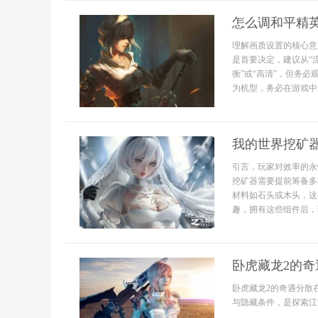
怎么调和平精
理解画质设置的核心意
是首要决定，建议从“
衡”或“高清”，但务
为机型，务必在游戏中开
我的世界挖矿
引言，玩家对效率的永
挖矿器需要提前筹备多
材料如石头或木头，这
趣，拥有这些组件后，玩
卧虎藏龙2的奇
卧虎藏龙2的奇遇分散
与隐藏条件，是探索江