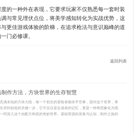
深度的一种外在表现，它要求玩家不仅熟悉每一套时装
色调与常见埋伏点位，将美学感知转化为实战优势，这
率与更佳游戏体验的阶梯，在追求枪法与意识巅峰的道
的一门必修课。
返回列表
品制作方法，方块世界的生存智慧
充满未知的方块大陆，每一个初生的冒险者都赤手空拳，面对这个世界，掌
生存到创造的关键一步，它不仅仅是合成表的记忆，更是一种将想象化为现
一同深入这个由配方构筑的奇妙世界。基础资源的采集与认知，制作之旅的