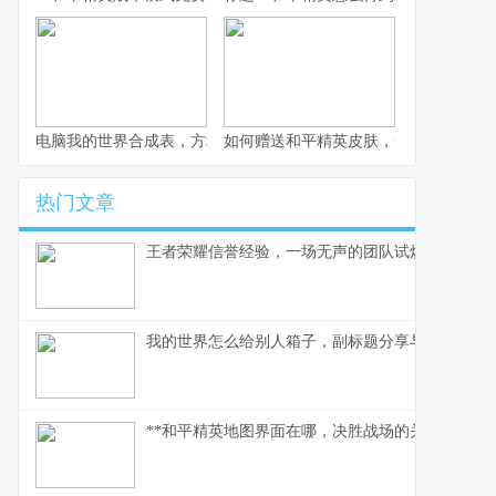
电脑我的世界合成表，方块世界的创造密码
如何赠送和平精英皮肤，一份心意与战
热门文章
王者荣耀信誉经验，一场无声的团队试炼
我的世界怎么给别人箱子，副标题分享与守护的方
**和平精英地图界面在哪，决胜战场的关键枢纽**