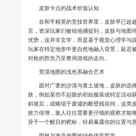
皮肤卡点的战术价值认知
在和平精英的竞技世界里，皮肤早已超
言，资深玩家们敏锐地捕捉到，皮肤与地图
优势，这并非玄学，而是基于视觉心理学与
玩家在特定地形中更自然地融入背景，延迟
对枪的胜负乃至整局游戏的走向。
荒漠地图的浅色系融合艺术
面对广袤的沙漠与黄土坡地，皮肤的选
肤，例如某些不起眼的初始服装或特定活动
斜坡后，或蜷缩于废墟的断壁残垣间，这类
效力倍增，敌人往往需要更仔细的观察才能
异于一个醒目的靶标，轻易暴露你的位置与
雨林与海岛地图的绿色伪装哲学