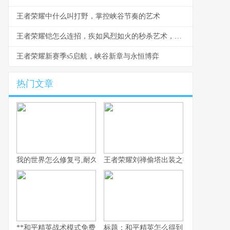
王者荣耀中什么叫打野，掌控峡谷节奏的艺术
王者荣耀铠怎么连招，疾如风烈如火的秒杀艺术，副标题一刀入魂的终极奥义
王者荣耀新赛季s5启航，峡谷新章与永恒博弈
热门文章
我的世界怎么修复弓,耐久耗尽的生存艺术
王者荣耀刘禅偷塔出装之拆塔流核心思
**和平精英战术模式免费，平民战神崛起之路的副标题**
标题：和平精英怎么得到房子？老玩家