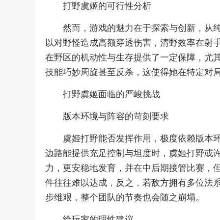
打野虞姬的可行性分析
然而，游戏的魅力在于探索与创新，从
以对野怪造成高额穿透伤害，清野效率在射
在野区的机动性与生存提供了一定保障，尤
技能巧妙周旋甚至反杀，这使得她在特定对
打野虞姬面临的严峻挑战
版本环境与阵容的苛刻要求
虞姬打野能否发挥作用，极度依赖版本
边路能提供充足控制与坦度时，虞姬打野或
力，更安稳地发育，并在中后期接管比赛，
件往往难以达成，反之，若敌方拥有多位法
步维艰，整个团队的节奏也会随之崩塌。
给玩家的理性建议