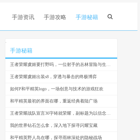
手游资讯
手游攻略
手游秘籍
.
手游秘籍
王者荣耀虞姬要打野吗，一位射手的丛林冒险与生存法则
王者荣耀虞姬出装s8，穿透与暴击的终极博弈
如何P和平精英logo，一场创意与技术的游戏狂欢
和平精英最初的界面在哪，重返经典着陆广场
王者荣耀战队宣言30字铸就荣耀，副标题为以信念为刃以团队为盾
我的世界钻石怎么拿，深入地下探寻闪耀宝藏
和平精英野人岛在哪，探寻雨林深处的隐秘战场