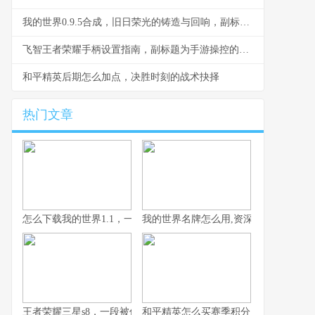
我的世界0.9.5合成，旧日荣光的铸造与回响，副标题，一段被遗忘的创造史诗
飞智王者荣耀手柄设置指南，副标题为手游操控的终极进化
和平精英后期怎么加点，决胜时刻的战术抉择
热门文章
怎么下载我的世界1.1，一段复古版本的获取之旅
我的世界名牌怎么用,资深玩家的生存与
王者荣耀三星s8，一段被低估的传奇赛季
和平精英怎么买赛季积分，老玩家省钱