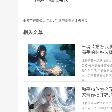
王者荣耀虞姬出装s8，穿透与暴击的终极博弈
相关文章
王者荣耀怎么购
高手的装备选
理解装备系统的底层逻
竞赛,每件装备都是将
栏为第二战场,装备属性
六大类装备的基础构成
果...
和平精英怎么弄
家带你揭开碎
理解火箭碎片的基本概
或主题玩法,玩家收集