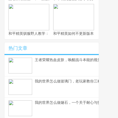
和平精英驯服野人教学：从对峙到并肩作战的终极指南，副标题：
和平精英如何不更新版本,一场关于游戏
热门文章
王者荣耀热血皮肤，唤醒战斗本能的视觉盛宴，副
我的世界怎么做玻璃门，老玩家教你三种实用方案
我的世界怎么做燧石，一个关于耐心与技巧的挖掘