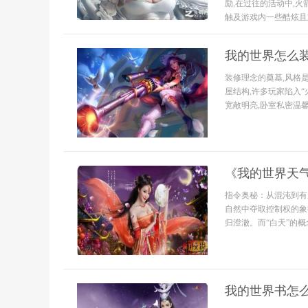
励,在过往的活动中,
触及游戏内一些酷炫且难
我的世界怎么
装修理念的奠基,风格
屋结构,许多玩家陷入“
宽敞明亮,卧室私密温馨,
《我的世界天
指令奥秘：从混沌到有
自然中夺取控制权的象征。
归澄澈。而“白天”的概念
我的世界书怎