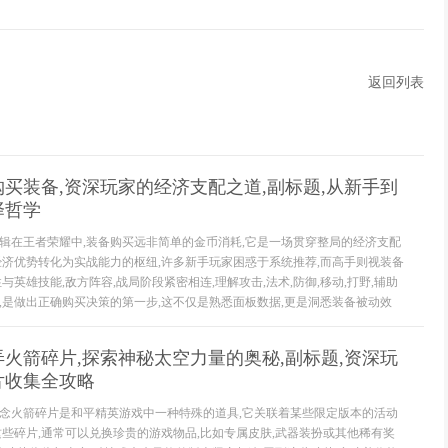
返回列表
买装备,资深玩家的经济支配之道,副标题,从新手到
择哲学
辑在王者荣耀中,装备购买远非简单的金币消耗,它是一场贯穿整局的经济支配
经济优势转化为实战能力的枢纽,许多新手玩家困惑于系统推荐,而高手则视装备
与英雄技能,敌方阵容,战局阶段紧密相连,理解攻击,法术,防御,移动,打野,辅助
,是做出正确购买决策的第一步,这不仅是熟悉面板数据,更是洞悉装备被动效
火箭碎片,探索神秘太空力量的奥秘,副标题,资深玩
片收集全攻略
念火箭碎片是和平精英游戏中一种特殊的道具,它关联着某些限定版本的活动
这些碎片,通常可以兑换珍贵的游戏物品,比如专属皮肤,武器装扮或其他稀有奖