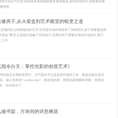
火箭碎片往往与太空,科技或未来风格的版本紧密相连,弄到这些碎片,意味着你能
得的...
装修房子,从火柴盒到艺术殿堂的蜕变之道
是灵魂的起点结构规划的艺术,空间是生命的骨架有了风格意向,接下来要规划房
火柴盒”窘境,正是因为忽略了空间设计,优秀的房子需要合理的区域划分,客厅
工作...
气指令白天：掌控光影的创造艺术》
序的基石在我的世界中，天气指令不仅是改变环境的工具，更是玩家从混沌
输入简单的“/weatherclear”，那连绵的雨、昏暗的雾便瞬间消散，世界回
，在此指令下...
么做书架，方块间的诗意栖居