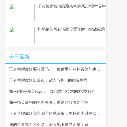
王者荣耀如何隐藏亲密关系,虚拟世界中的情感帷幕
和平精英所有辅助设置详解与实战应用，副标题为
今日最新
王者荣耀虞姬要打野吗，一位射手的丛林冒险与生存法则
王者荣耀虞姬出装s8，穿透与暴击的终极博弈
如何P和平精英logo，一场创意与技术的游戏狂欢
和平精英最初的界面在哪，重返经典着陆广场
王者荣耀战队宣言30字铸就荣耀，副标题为以信念为刃以团队为盾
我的世界钻石怎么拿，深入地下探寻闪耀宝藏