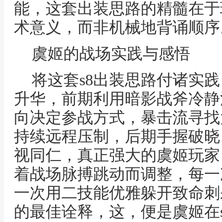
能，这套出装思路的精髓在于
术意义，而非机械地背诵顺序
虞姬的战场实践与感悟
将这套s8出装思路付诸实
升华，前期利用暗影战斧冷静
向决定参战方式，暴击流寻找
持续远程压制，后期手握破晓
视同仁，真正强大的虞姬玩家
着战场脉搏跳动而调整，每一
一次用二技能优雅躲开致命刺
的最佳诠释，这，便是虞姬在