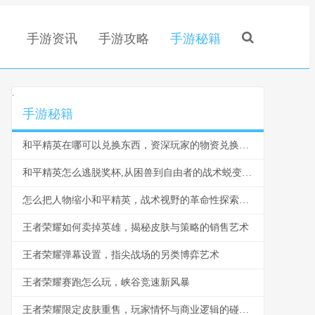
手游资讯
手游攻略
手游秘籍
.
手游秘籍
和平精英在哪可以兑换东西，资深玩家的物资兑换全指南，副标题，从军需到活动一网打尽
和平精英怎么逃脱奖杯,从困兽到自由者的战术蜕变，副标题,打破枷锁的终极战场智慧
怎么把人物缩小和平精英，战术视野的革命性探索，副标题，微观战场中的宏观胜利之道
王者荣耀如何卖掉英雄，揭秘皮肤与策略的销售艺术
王者荣耀弹幕设置，指尖战场的另类博弈艺术
王者荣耀赛跑怎么玩，峡谷竞速新风暴
王者荣耀限定皮肤重售，玩家情怀与商业逻辑的碰撞，副标题，一场关于拥有与错过的永恒辩论