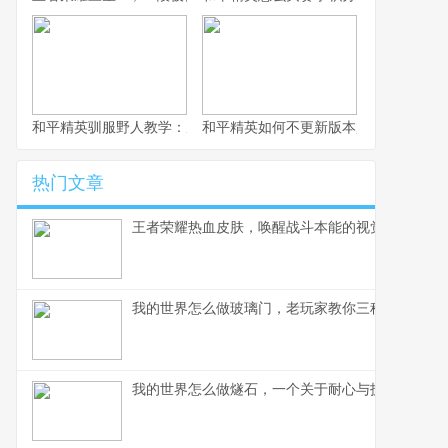
和平精英驯服野人教学：从对峙到并肩作战的终极指南，副标题：
和平精英如何不更新版本,一场关于游戏
热门文章
王者荣耀热血皮肤，唤醒战斗本能的视觉盛宴，副
我的世界怎么做玻璃门，老玩家教你三种实用方案
我的世界怎么做燧石，一个关于耐心与技巧的挖掘