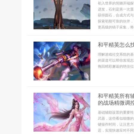
初入世界的简陋开端探
进发，石剑是第一次显
获得圆石，合成方式与
探索初期可靠的伙伴，
更高级的镐子采集，将铁
和平精英怎么
理解游戏社交系统的基
的渠道可以帮你发现志
挽回精彩邂逅的绝佳位
和平精英所有
的战场精微调
基础辅助设置的重要性
武器，这些看似细微的
键操作时间，让注意力
迟，实现快速应对不同距