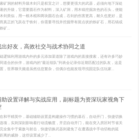
索矿洞的材料升级木剑只是权宜之计，想要更强大的武器，必须向地下深处
著的升级，它需要圆石作为材料，深入矿洞，用木镐挖掘灰色的石头，便能
木剑类似，用一根木棍和两块圆石合成，石剑的伤害更高，耐久也更好，是
而真正的飞跃在于铁剑，你需要寻找并挖掘带有斑点状的铁矿石，用石镐或
矿...
找出好友，高效社交与战术协同之道
础逻辑利用游戏内外的多元添加渠道除了游戏内的直接搜索，还有许多巧妙
同道合的伙伴，游戏内的“最近组队”列表会记录你近期匹配过的队友，这是
置，世界聊天频道虽然信息繁杂，但偶尔也能发现寻找固定队伍玩家...
辅助设置详解与实战应用，副标题为资深玩家视角下
控
在和平精英中，基础辅助设置是构建操作习惯的基石，自动开门，快捷切换
选项，实则深刻影响着行动流畅度，开启自动开门，能在突入房区时节省关
完全集中于索敌与射击，快捷切换武器则避免了在遭遇战中手动切枪的延
离的威胁，这些设置减少了...