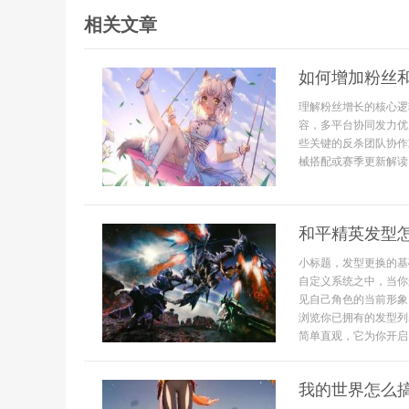
相关文章
如何增加粉丝
理解粉丝增长的核心逻
容，多平台协同发力优
些关键的反杀团队协作
械搭配或赛季更新解读，
和平精英发型
小标题，发型更换的基
自定义系统之中，当你
见自己角色的当前形象
浏览你已拥有的发型列
简单直观，它为你开启了
我的世界怎么