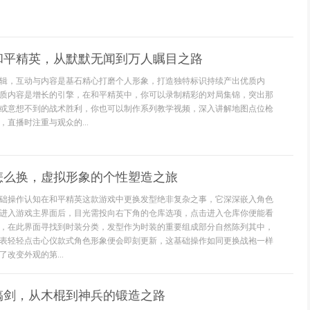
和平精英，从默默无闻到万人瞩目之路
辑，互动与内容是基石精心打磨个人形象，打造独特标识持续产出优质内
质内容是增长的引擎，在和平精英中，你可以录制精彩的对局集锦，突出那
或意想不到的战术胜利，你也可以制作系列教学视频，深入讲解地图点位枪
直播时注重与观众的...
怎么换，虚拟形象的个性塑造之旅
础操作认知在和平精英这款游戏中更换发型绝非复杂之事，它深深嵌入角色
进入游戏主界面后，目光需投向右下角的仓库选项，点击进入仓库你便能看
，在此界面寻找到时装分类，发型作为时装的重要组成部分自然陈列其中，
表轻轻点击心仪款式角色形象便会即刻更新，这基础操作如同更换战袍一样
改变外观的第...
搞剑，从木棍到神兵的锻造之路