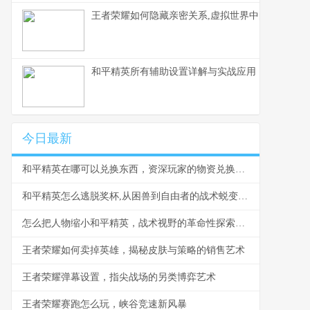
王者荣耀如何隐藏亲密关系,虚拟世界中的情感帷幕
和平精英所有辅助设置详解与实战应用，副标题为
今日最新
和平精英在哪可以兑换东西，资深玩家的物资兑换全指南，副标题，从军需到活动一网打尽
和平精英怎么逃脱奖杯,从困兽到自由者的战术蜕变，副标题,打破枷锁的终极战场智慧
怎么把人物缩小和平精英，战术视野的革命性探索，副标题，微观战场中的宏观胜利之道
王者荣耀如何卖掉英雄，揭秘皮肤与策略的销售艺术
王者荣耀弹幕设置，指尖战场的另类博弈艺术
王者荣耀赛跑怎么玩，峡谷竞速新风暴