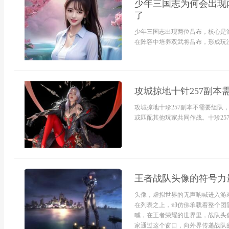
少年三国志为何会出现
了
少年三国志出现两位吕布，核心是
在阵容中培养双武将吕布，形成玩法与
攻城掠地十针257副本需
攻城掠地十珍257副本不需要组
或匹配其他玩家共同作战。十珍257
王者战队头像的符号力
头像，虚拟世界的无声呐喊进入游
在列表之上，却仿佛承载着整个团
喊，在王者荣耀的世界里，战队头
家通过这个窗口，向外界传递战队的